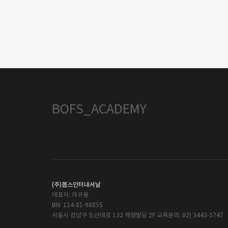
BOFS_ACADEMY
(주)봅스인터내셔날
대표자: 이규용
BN: 114-81-98855
서울시 강남구 도산대로 132 해정빌딩 2F 교육문의: 02) 3443-5747