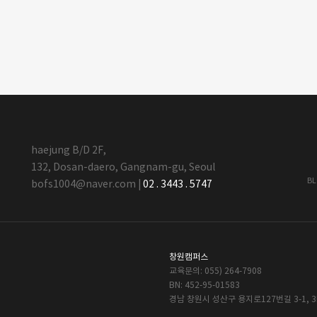
haejung B/D 2F,
132, Dosan-daero, Gangnam-gu, Seoul
B
bofs1004@naver.com
|
02 . 3443 . 5747
창원캠퍼스
교육문의: 055) 264-7908
BN: 452-95-01583
경남 창원시 성산구 용지로127번길 3-1, 3F