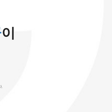
꿈
이
다.