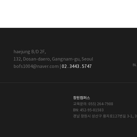
haejung B/D 2F,
132, Dosan-daero, Gangnam-gu, Seoul
B
bofs1004@naver.com
|
02 . 3443 . 5747
창원캠퍼스
교육문의: 055) 264-7908
BN: 452-95-01583
경남 창원시 성산구 용지로127번길 3-1, 3F