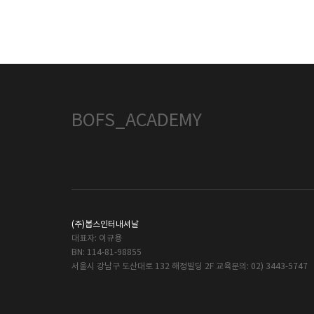
BOFS_ACADEMY
(주)봅스인터내셔날
대표자: 이규용
BN: 114-81-98855
서울시 강남구 도산대로 132 해정빌딩 2F 교육문의: 02) 3443-5747