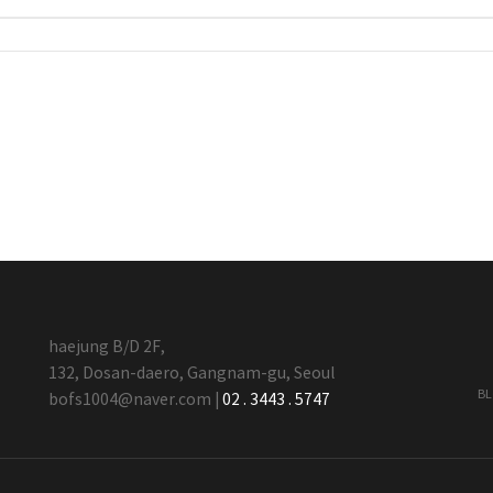
haejung B/D 2F,
132, Dosan-daero, Gangnam-gu, Seoul
B
bofs1004@naver.com
|
02 . 3443 . 5747