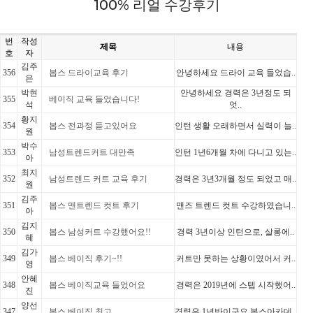
100% 리얼 수강후기
번
작성
제목
내용
호
자
김주
356
봅스 드라이교육 후기
안녕하세요 드라이 교육 들었습..
은
박현
안녕하세요 경력은 3년정도 되
355
베이직 교육 들었습니다!
석
엇..
황지
354
봅스 전과정 듣고있어요
인턴 생활 오래하면서 실력이 늘..
원
박수
353
남성트렌드커트 대만족
인턴 1년6개월 차에 다니고 있는..
아
최지
352
남성트렌드 커트 교육 후기
경력은 3년3개월 정도 되었고 매..
원
김주
351
봅스 맨트렌드 컷트 후기
맨즈 트렌드 컷트 수강하였습니..
아
김지
350
봅스 남성커트 수강했어요!!
경력 3년이상 인턴으로, 살롱에..
혜
김가
349
봅스 베이직 후기~!!
커트만 못하는 상황이였어서 커..
영
안혜
348
봅스 베이직교육 들었어요
경력은 2019년에 스텝 시작했어..
진
양선
347
봅스 베이직 최고
경력은 1년반이구요 봅스아카데..