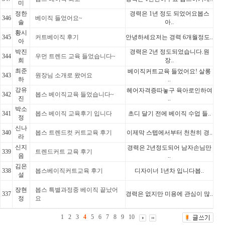
미
정한
경력은 1년 정도 되었어요봅스
346
베이직 들었어요~
솔
아..
황시
345
커트베이직 후기
안녕하세요저는 경력 6개월정도..
아
박진
경력은 2년 정도되었습니다.원
344
우먼 트렌드 교육 들었습니다~
희
장..
최준
베이직커트교육 들었어요! 살롱
343
원장님 소개로 왔어요
하
..
강유
헤어자격증따놓구 육아로인하여
342
봅스 베이직교육 들었습니다~
진
..
박소
341
봅스 베이직 교육후기 입니다
초디 달기 전에 베이직 수업 들..
정
신나
340
봅스 트렌드컷 커트교육 후기
이제막 스텝에서부터 천천히 경..
라
신지
경력은 2년정도되어 남자손님만
339
트렌드커트 교육 후기
음
..
김은
338
봅스베이직커트교육 후기
디자이너 1년차 입니다​봅..
설
장현
봅스 특별과정중 베이직 끝났어
337
경력은 없지만 미용에 관심이 많..
정
요
1
2
3
4
5
6
7
8
9
10