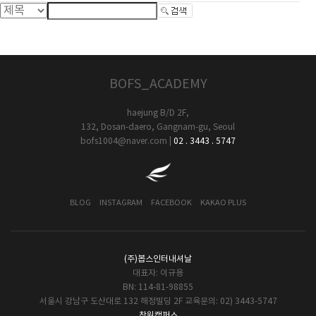
BOFS_ACADEMY
haejung B/D 2F,
132, Dosan-daero, Gangnam-gu, Seoul
bofs1004@naver.com
|
02 . 3443 . 5747
BLOG
INSTAGRAM
FACEBOOK
KAKAO PLUS
(주)봅스인터내셔날
대표자: 이규용
BN: 114-81-98855
서울시 강남구 도산대로 132 해정빌딩 2F 교육문의: 02) 3443-5747
창원캠퍼스