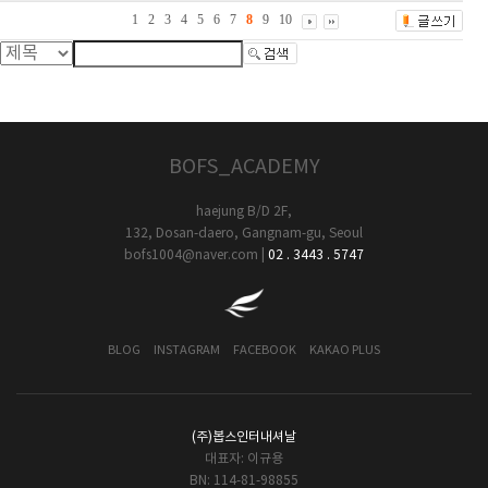
1
2
3
4
5
6
7
8
9
10
BOFS_ACADEMY
haejung B/D 2F,
132, Dosan-daero, Gangnam-gu, Seoul
bofs1004@naver.com
|
02 . 3443 . 5747
BLOG
INSTAGRAM
FACEBOOK
KAKAO PLUS
(주)봅스인터내셔날
대표자: 이규용
BN: 114-81-98855