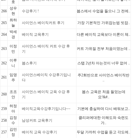
호
성우
266
수강후기 !
봅스에서 수업을 들으니 그 전에..
현
최하
265
사이언스 베이직커트 후기
가장 기본적인 가위잡는법 빗잡..
늘
박세
264
베이직 교육후기
다른 베이직 교육보다 이론이 체..
경
이정
사이언스 베이직 커트 수강 후
263
커트 가위질 전부 처음이였는데 ..
민
기
이루
262
봅스후기
스탭 2년차 아는것이 너무 없어 ..
니
임영
사이언스베이직 수강후기입니
주2회반으로 사이언스 베이직반
261
주
다
..
조조
사이언스 베이직 교육 수강 후
봅스 교육은 처음 들었는데
260
안
기
요!&#..
허정
259
베이직교육수강후기입니다~~
기본에 충실하며 다시 배워보고..
아
김정
클리퍼에대한 이해도와 숙련도
258
남성커트 교육후기
수
가..
김민
257
베이직 교육 수강후기
두달 가까히 수업을 듣고 각도에..
정